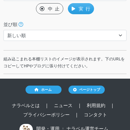
中 止
実 行
並び順
組み込こまれる本棚リストのイメージが表示されます。下のURLを
コピーしてHPやブログに張り付けてください。
ホーム
ページトップ
ナラベルとは
|
ニュース
|
利用規約
|
プライバシーポリシー
|
コンタクト
開発・運用 ：
ナラベル運営チーム