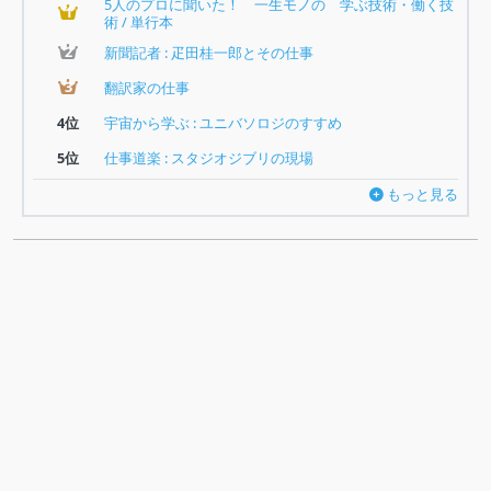
5人のプロに聞いた！ 一生モノの 学ぶ技術・働く技
1
術 / 単行本
2
新聞記者 : 疋田桂一郎とその仕事
3
翻訳家の仕事
4位
宇宙から学ぶ : ユニバソロジのすすめ
5位
仕事道楽 : スタジオジブリの現場
もっと見る