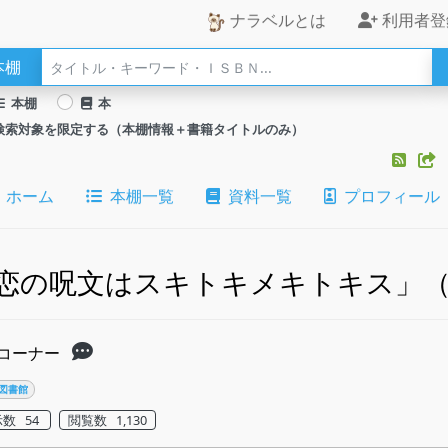
ナラベルとは
利用者登
本棚
本棚
本
検索対象を限定する（本棚情報＋書籍タイトルのみ）
ホーム
本棚一覧
資料一覧
プロフィール
恋の呪文はスキトキメキトキス」
コーナー
図書館
数 54
閲覧数 1,130