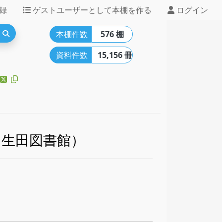
録
ゲストユーザーとして本棚を作る
ログイン
本棚件数
576 棚
資料件数
15,156 冊
（生田図書館）