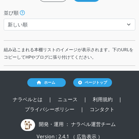
並び順
組み込こまれる本棚リストのイメージが表示されます。下のURLを
コピーしてHPやブログに張り付けてください。
ホーム
ページトップ
ナラベルとは
|
ニュース
|
利用規約
|
プライバシーポリシー
|
コンタクト
開発・運用 ：
ナラベル運営チーム
Version : 2.4.1 （ 広告表示 ）