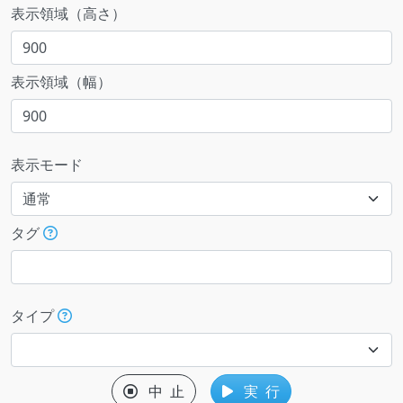
表示領域（高さ）
表示領域（幅）
表示モード
タグ
タイプ
中 止
実 行