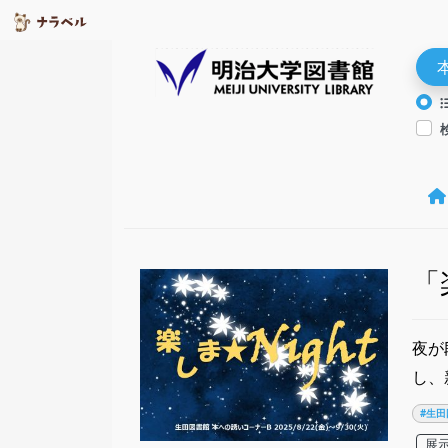
「
夜が
し、
#生田
展示