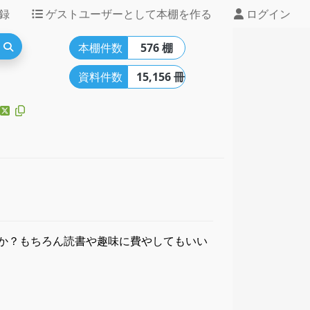
録
ゲストユーザーとして本棚を作る
ログイン
本棚件数
576 棚
資料件数
15,156 冊
か？もちろん読書や趣味に費やしてもいい