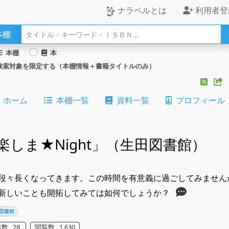
ナラベルとは
利用者登
本棚
本棚
本
検索対象を限定する（本棚情報＋書籍タイトルのみ）
ホーム
本棚一覧
資料一覧
プロフィール
楽しま★Night」（生田図書館）
段々長くなってきます。この時間を有意義に過ごしてみません
新しいことも開拓してみては如何でしょうか？
図書館
数 28
閲覧数 1,630