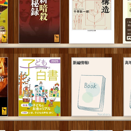
新編情報Ⅰ
高