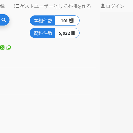
録
ゲストユーザーとして本棚を作る
ログイン
本棚件数
101 棚
資料件数
5,922 冊