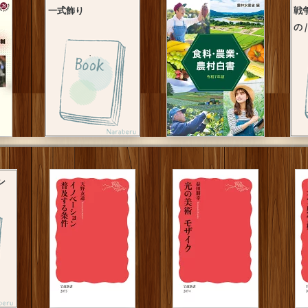
一式飾り
戦
の 
ン