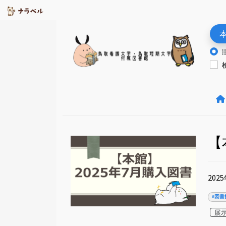
【
20
#図書
展示