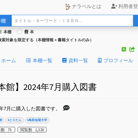
ナラベルとは
利用者登
本棚
本棚
本
検索対象を限定する（本棚情報＋書籍タイトルのみ）
ホーム
本棚一覧
資料一覧
プロフィール
本館】2024年7月購入図書
25年7月に購入した図書です。
館
#とりたん
#鳥取短期大学
数 75
閲覧数 1,328