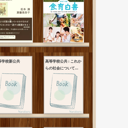
等学校新公共
高等学校公共 : これか
らの社会について...