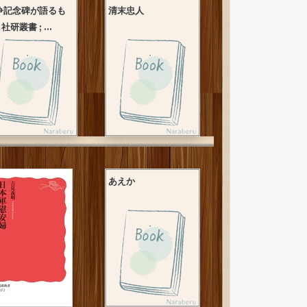
争記念碑が語るも
清末忠人
/ 社研叢書 ; ...
あえか