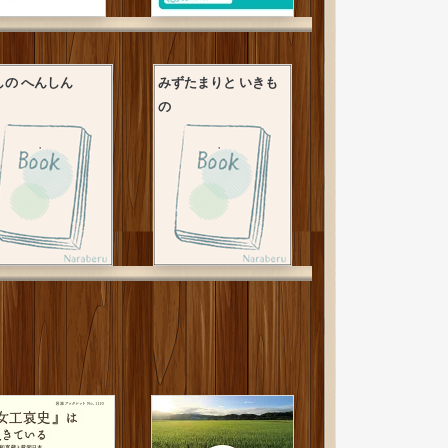
しの へんしん
みずたまりと いきも
の