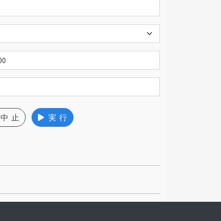
中 止
実 行