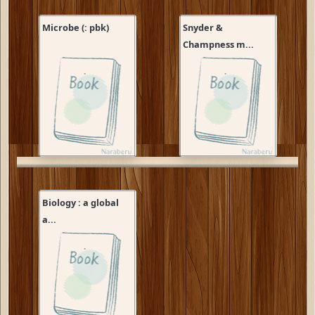
Microbe (: pbk)
Snyder &
Champness m...
Biology : a global
a...