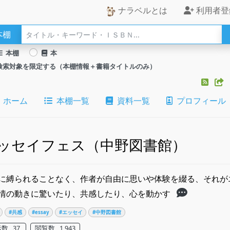
ナラベルとは
利用者登
本棚
本棚
本
検索対象を限定する（本棚情報＋書籍タイトルのみ）
ホーム
本棚一覧
資料一覧
プロフィール
ッセイフェス（中野図書館）
に縛られることなく、作者が自由に思いや体験を綴る、それが
情の動きに驚いたり、共感したり、心を動かす
#共感
#essay
#エッセイ
#中野図書館
数 37
閲覧数 1,943