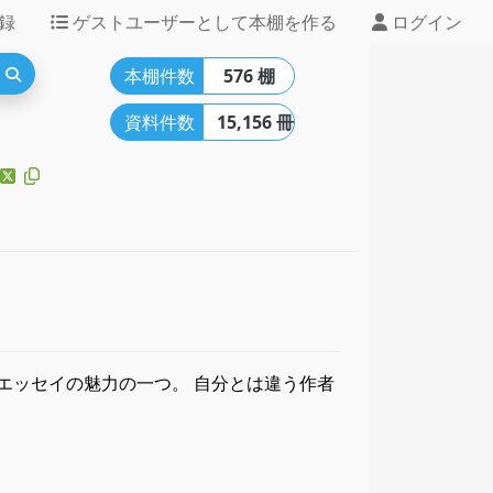
録
ゲストユーザーとして本棚を作る
ログイン
本棚件数
576 棚
資料件数
15,156 冊
エッセイの魅力の一つ。 自分とは違う作者