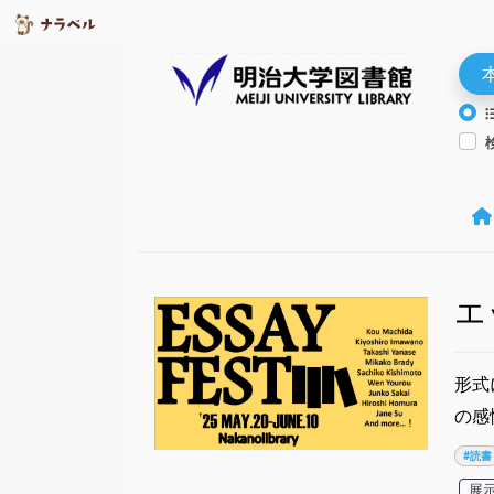
エ
形式
の感
#読書
展示