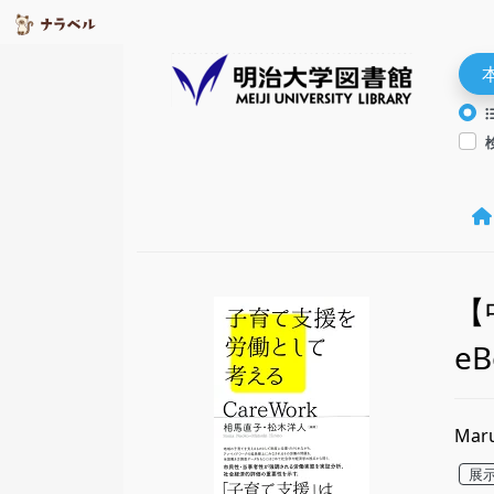
【
eB
Mar
展