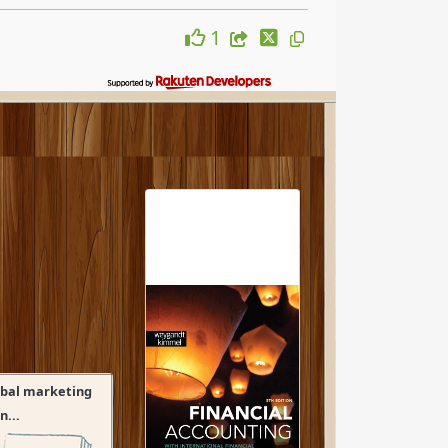
1
obal marketing
...