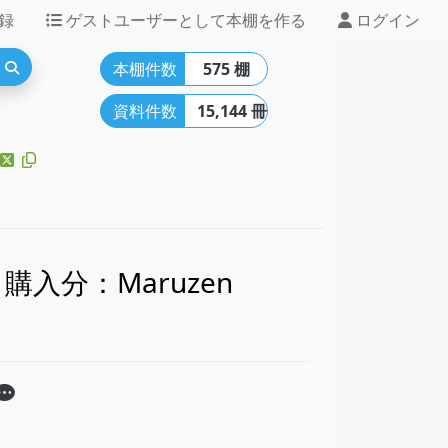
録
ゲストユーザーとして本棚を作る
ログイン
本棚件数
575 棚
資料件数
15,144 冊
購入分：Maruzen