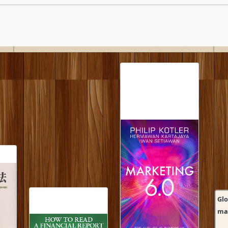
Gl
man