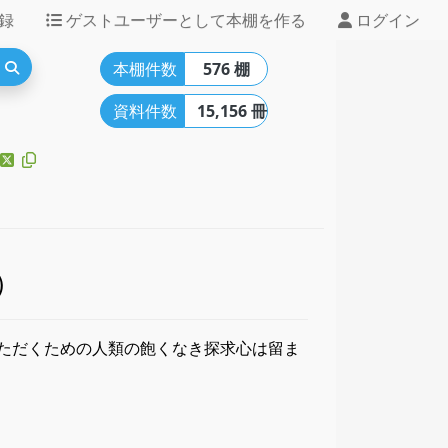
録
ゲストユーザーとして本棚を作る
ログイン
本棚件数
576 棚
資料件数
15,156 冊
）
ただくための人類の飽くなき探求心は留ま