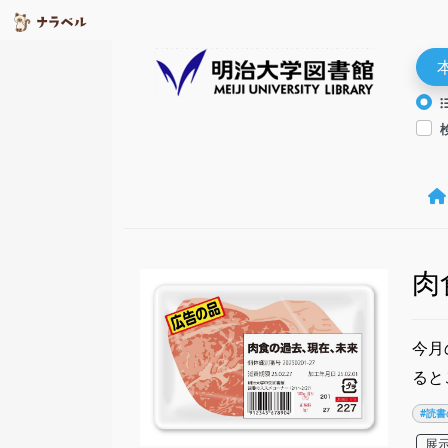
肉
今月
ると
#読書
展示