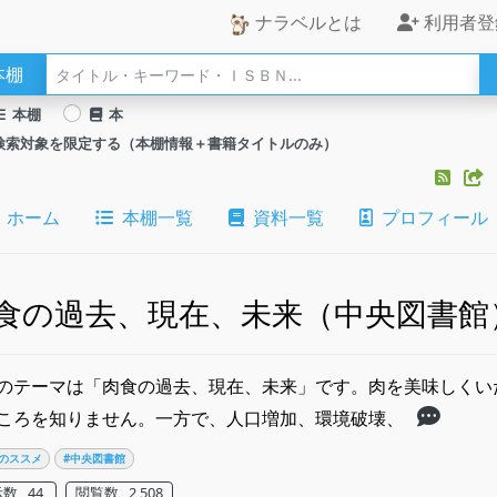
ナラベルとは
利用者登
本棚
本棚
本
検索対象を限定する（本棚情報＋書籍タイトルのみ）
ホーム
本棚一覧
資料一覧
プロフィール
食の過去、現在、未来（中央図書館
のテーマは「肉食の過去、現在、未来」です。肉を美味しくい
ころを知りません。一方で、人口増加、環境破壊、
のススメ
#中央図書館
数 44
閲覧数 2,508