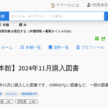
ナラベルとは
利用者登
本棚
本棚
本
検索対象を限定する（本棚情報＋書籍タイトルのみ）
ホーム
本棚一覧
資料一覧
プロフィール
本館】2024年11月購入図書
24年11月に購入した図書です。(ISBNがない図書など、一部の図
館
#とりたん
#鳥取短期大学
数 146
閲覧数 1,983