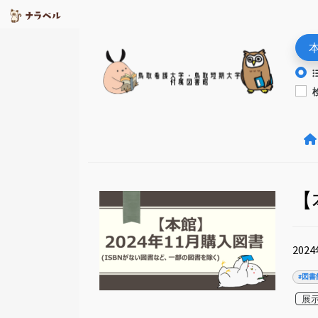
【
20
#図書
展示