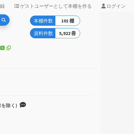
録
ゲストユーザーとして本棚を作る
ログイン
本棚件数
101 棚
資料件数
5,922 冊
書を除く)