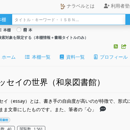
ナラベルとは
利用者登
本棚
本棚
本
検索対象を限定する（本棚情報＋書籍タイトルのみ）
ホーム
本棚一覧
資料一覧
プロフィール
ッセイの世界（和泉図書館）
セイ（essay）とは、書き手の自由度が高いのが特徴で、形
まま文章にしたものです。また、筆者の「心」
図書館
数 40
閲覧数 1,561