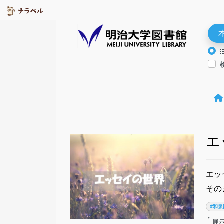
エ
エッ
その
#和泉
展示