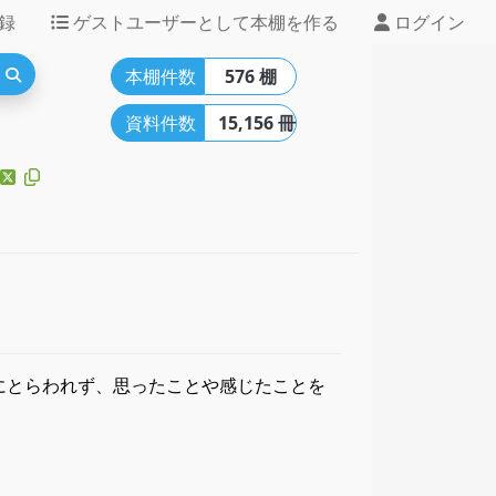
録
ゲストユーザーとして本棚を作る
ログイン
本棚件数
576 棚
資料件数
15,156 冊
式にとらわれず、思ったことや感じたことを