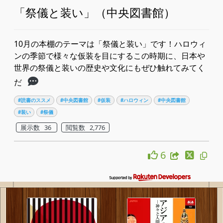
「祭儀と装い」（中央図書館）
10月の本棚のテーマは「祭儀と装い」です！ハロウィ
ンの季節で様々な仮装を目にするこの時期に、日本や
世界の祭儀と装いの歴史や文化にもぜひ触れてみてく
だ
#読書のススメ
#中央図書館
#仮装
#ハロウィン
#中央図書館
#装い
#祭儀
展示数 36
閲覧数 2,776
6