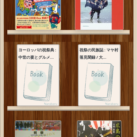
ヨーロッパの祝祭典 :
祝祭の民族誌 : マヤ村
中世の宴とグルメ...
落見聞録 / 大...