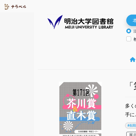
「
多く
手に
#生田
展示