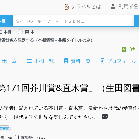
ナラベルとは
利用者登
本棚
本棚
本
検索対象を限定する（本棚情報＋書籍タイトルのみ）
ホーム
本棚一覧
資料一覧
プロフィール
第171回芥川賞&直木賞」（生田図
の読者に愛されている芥川賞・直木賞。最新から歴代の受賞作
とり、現代文学の世界を楽しんでください。
図書館
数 50
閲覧数 3,047