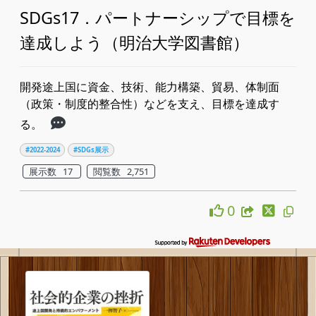
SDGs17．パートナーシップで目標を
達成しよう（明治大学図書館）
開発途上国に資金、技術、能力構築、貿易、体制面
（政策・制度的整合性）などを支え、目標を達成す
る。
#2022-2024
#SDGs展示
展示数 17
閲覧数 2,751
0