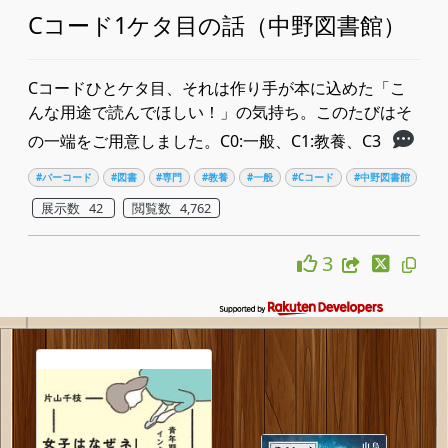
Cコード1ケタ目の話（中野図書館）
Cコードひとケタ目、それは作り手が本に込めた「こ
んな用途で読んでほしい！」の気持ち。このたびはそ
の一端をご用意しました。C0:一般、C1:教養、C3
#バーコード
#図書
#専門
#教養
#一般
#Cコード
#中野図書館
展示数 42
閲覧数 4,762
3