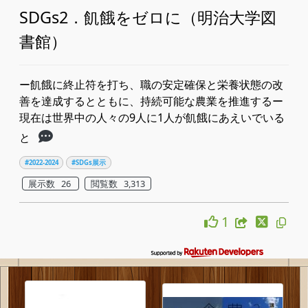
SDGs2．飢餓をゼロに（明治大学図
書館）
ー飢餓に終止符を打ち、職の安定確保と栄養状態の改
善を達成するとともに、持続可能な農業を推進するー
現在は世界中の人々の9人に1人が飢餓にあえいでいる
と
#2022-2024
#SDGs展示
展示数 26
閲覧数 3,313
1