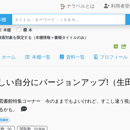
ナラベルとは
利用者登
本棚
本棚
本
検索対象を限定する（本棚情報＋書籍タイトルのみ）
ホーム
本棚一覧
資料一覧
プロフィール
しい自分にバージョンアップ!（生
図書館特集コーナー 今のままでもよいけれど、すこし違う視
るかも。
図書館
数 50
閲覧数 10,804