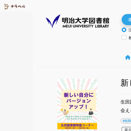
新
生田
会え
#生田
展示