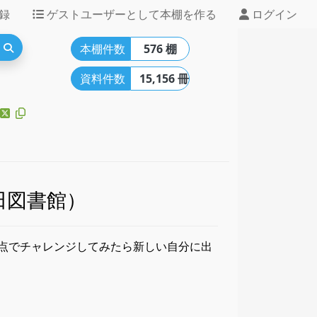
録
ゲストユーザーとして本棚を作る
ログイン
本棚件数
576 棚
資料件数
15,156 冊
田図書館）
点でチャレンジしてみたら新しい自分に出