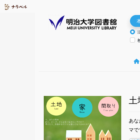
土
あな
マで