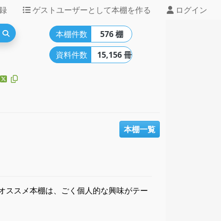
録
ゲストユーザーとして本棚を作る
ログイン
本棚件数
576 棚
資料件数
15,156 冊
本棚一覧
オススメ本棚は、ごく個人的な興味がテー