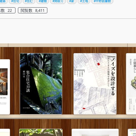
建築
#住宅
#住む
#建物
#間取り
#家
#土地
#中野図書館
数 22
閲覧数 8,411