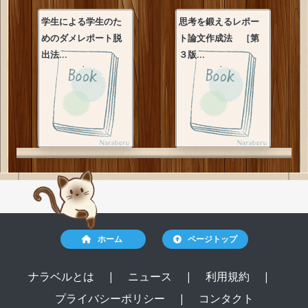
学生による学生のた
思考を鍛えるレポー
めのダメレポート脱
ト論文作成法 ［第
出法...
３版...
ホーム
ページトップ
ナラベルとは
|
ニュース
|
利用規約
|
プライバシーポリシー
|
コンタクト