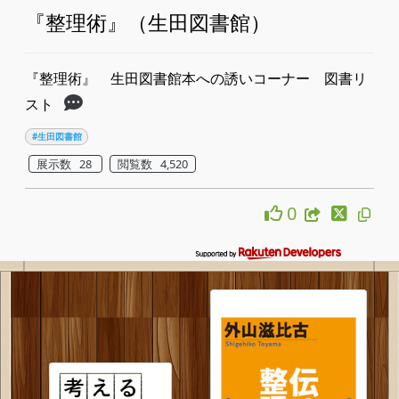
『整理術』（生田図書館）
『整理術』 生田図書館本への誘いコーナー 図書リ
スト
#生田図書館
展示数 28
閲覧数 4,520
0