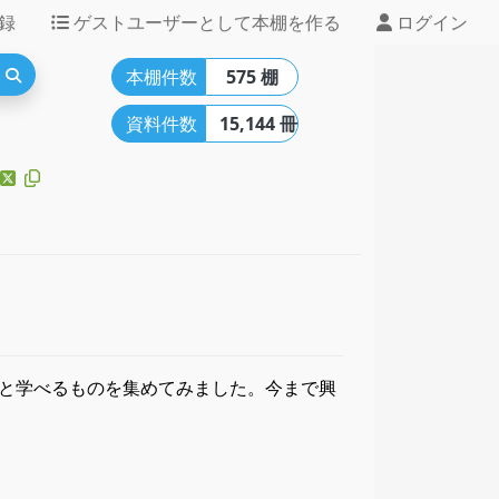
録
ゲストユーザーとして本棚を作る
ログイン
本棚件数
575 棚
資料件数
15,144 冊
ッと学べるものを集めてみました。今まで興