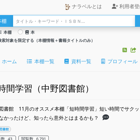
ナラベルとは
利用者登
本棚
本棚
本
検索対象を限定する（本棚情報＋書籍タイトルのみ）
ホーム
本棚一覧
資料一覧
プロフィール
時間学習（中野図書館）
図書館 11月のオススメ本棚「短時間学習」​​短い時間でサク
なかったけど、知ったら意外とはまるかも？
図書館
数 43
閲覧数 6,791