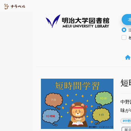
短
中野
味が
#中野
展示