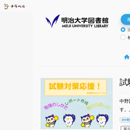
試
中野
す。
#中野
展示