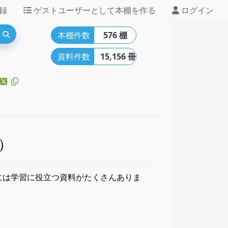
録
ゲストユーザーとして本棚を作る
ログイン
本棚件数
576 棚
資料件数
15,156 冊
）
料には学習に役立つ資料がたくさんありま