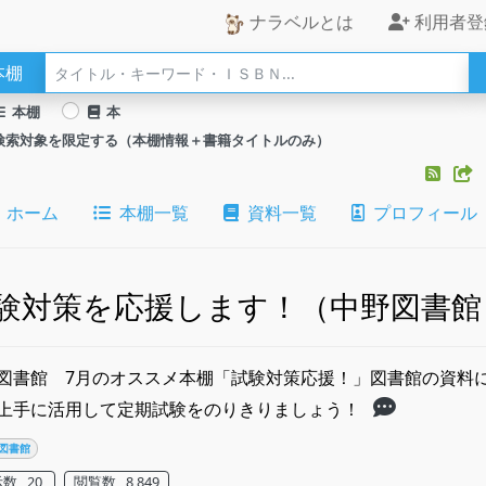
ナラベルとは
利用者登
本棚
本棚
本
検索対象を限定する（本棚情報＋書籍タイトルのみ）
ホーム
本棚一覧
資料一覧
プロフィール
験対策を応援します！（中野図書館
図書館 7月のオススメ本棚「試験対策応援！」​​​図書館の資
上手に活用して定期試験をのりきりましょう！
図書館
数 20
閲覧数 8,849