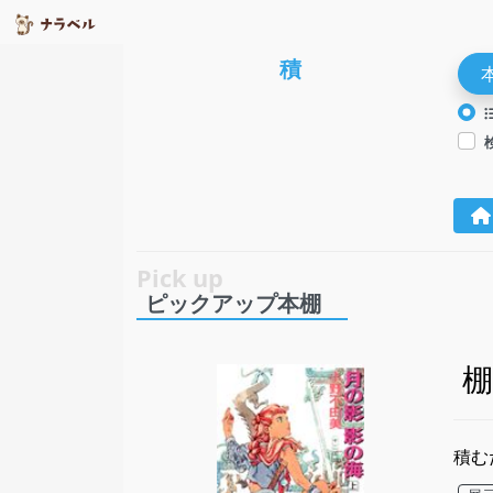
積
ピックアップ本棚
棚
積