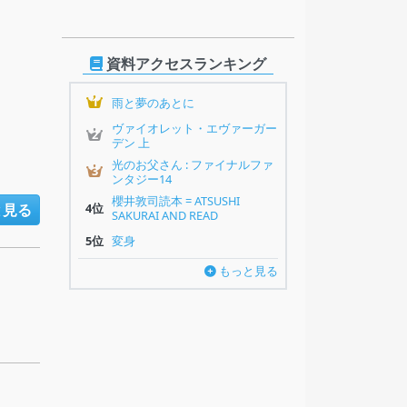
資料アクセスランキング
1
雨と夢のあとに
ヴァイオレット・エヴァーガー
2
デン 上
光のお父さん : ファイナルファ
3
ンタジー14
櫻井敦司読本 = ATSUSHI
と見る
4位
SAKURAI AND READ
5位
変身
もっと見る