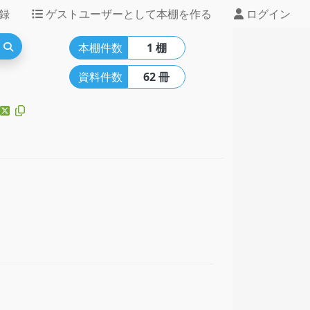
録
ゲストユーザーとして本棚を作る
ログイン
本棚件数
1 棚
資料件数
62 冊