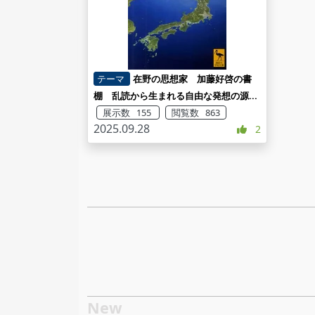
テーマ
在野の思想家 加藤好啓の書
棚 乱読から生まれる自由な発想の源...
展示数 155
閲覧数 863
2025.09.28
2