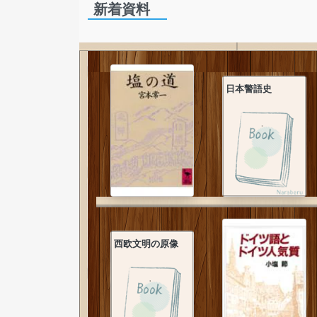
新着資料
日本警語史
西欧文明の原像