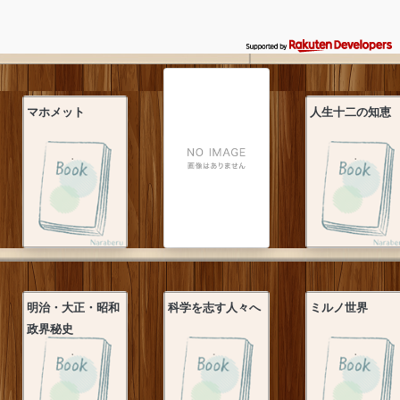
マホメット
人生十二の知恵
明治・大正・昭和
科学を志す人々へ
ミルノ世界
政界秘史