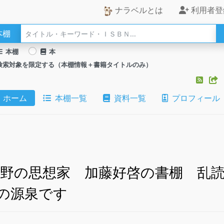
ナラベルとは
利用者登
本棚
本棚
本
検索対象を限定する（本棚情報＋書籍タイトルのみ）
ホーム
本棚一覧
資料一覧
プロフィール
在野の思想家 加藤好啓の書棚 乱
の源泉です