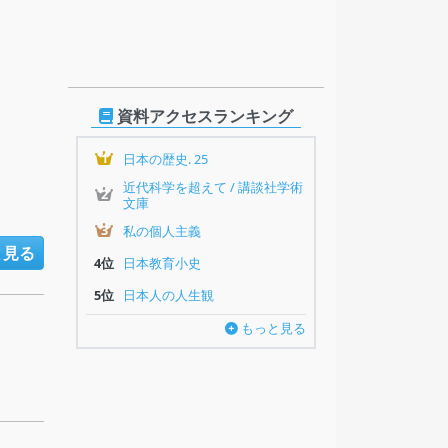
資料アクセスランキング
1
日本の歴史. 25
近代科学を超えて / 講談社学術
2
文庫
3
私の個人主義
と見る
4位
日本教育小史
5位
日本人の人生観
もっと見る