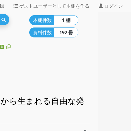
録
ゲストユーザーとして本棚を作る
ログイン
本棚件数
1 棚
資料件数
192 冊
読から生まれる自由な発