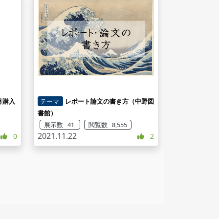
月購入
テーマ
レポート論文の書き方（中野図
書館）
展示数 41
閲覧数 8,555
2021.11.22
0
2