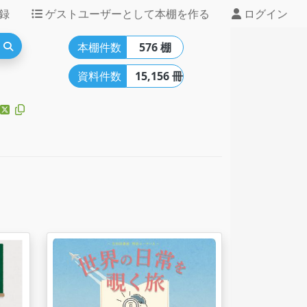
録
ゲストユーザーとして本棚を作る
ログイン
本棚件数
576 棚
資料件数
15,156 冊