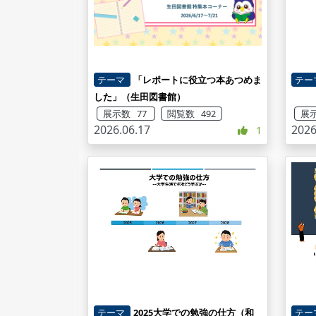
テーマ
「レポートに役立つ本あつめま
テー
した」（生田図書館）
展示数 77
閲覧数 492
展示
2026.06.17
2026
1
テーマ
2025大学での勉強の仕方（和
テー