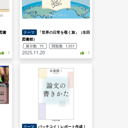
図書
テーマ
「世界の日常を覗く旅」（生田
図書館）
展示数 75
閲覧数 1,557
2025.11.20
1
1
テーマ
バッチコイ！レポート作成！