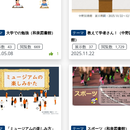
マ
大学での勉強（和泉図書館）
テーマ
教えて学者さん！（中野
館）
数 43
閲覧数 669
展示数 37
閲覧数 1,729
.05.08
2025.11.22
1
マ
「ミュージアムの楽しみ方」
テーマ
スポーツ（和泉図書館）