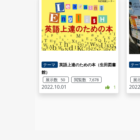
テーマ
英語上達のための本（生田図書
テー
館）
展示数 50
閲覧数 7,678
展示
2022.10.01
2022
1