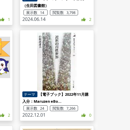
（生田図書館）
展示数 14
閲覧数 3,798
2024.06.14
1
2
テーマ
【電子ブック】2022年11月購
入分：Maruzen eBo...
展示数 24
閲覧数 7,266
2022.12.01
2
0