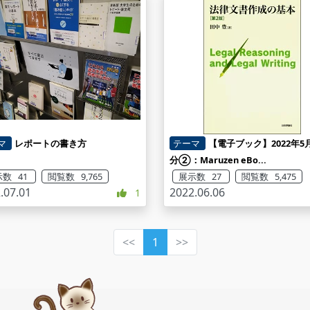
マ
レポートの書き方
テーマ
【電子ブック】2022年5
分②：Maruzen eBo...
数 41
閲覧数 9,765
展示数 27
閲覧数 5,475
.07.01
2022.06.06
1
<<
1
>>