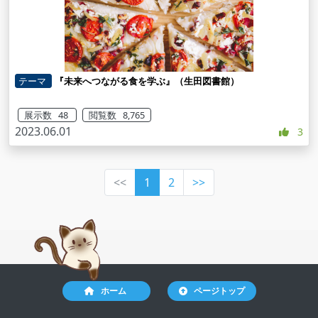
テーマ
『未来へつながる食を学ぶ』（生田図書館）
展示数 48
閲覧数 8,765
2023.06.01
3
<<
1
2
>>
ホーム
ページトップ