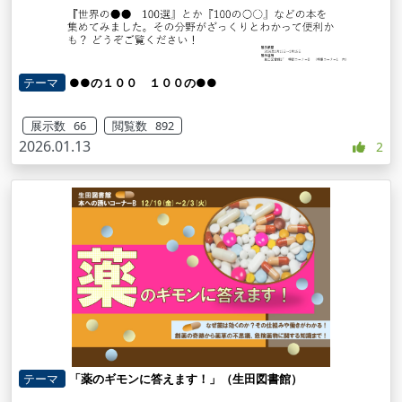
テーマ
●●の１００ １００の●●
展示数 66
閲覧数 892
2026.01.13
2
テーマ
「薬のギモンに答えます！」（生田図書館）