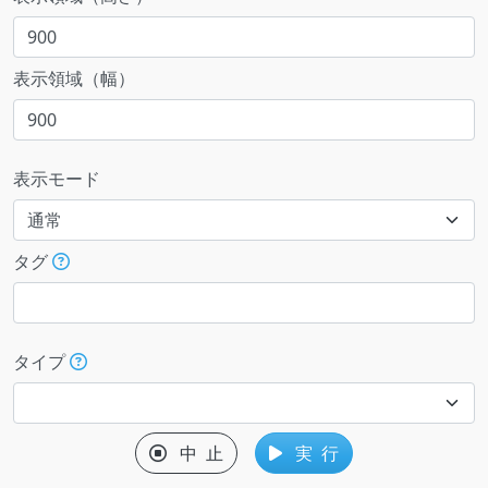
表示領域（幅）
表示モード
タグ
タイプ
中 止
実 行