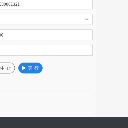
中 止
実 行