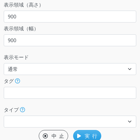
表示領域（高さ）
表示領域（幅）
表示モード
タグ
タイプ
中 止
実 行