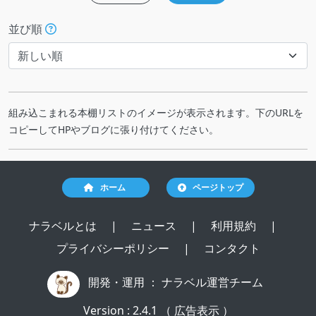
並び順
組み込こまれる本棚リストのイメージが表示されます。下のURLを
コピーしてHPやブログに張り付けてください。
ホーム
ページトップ
ナラベルとは
|
ニュース
|
利用規約
|
プライバシーポリシー
|
コンタクト
開発・運用 ：
ナラベル運営チーム
Version : 2.4.1 （ 広告表示 ）