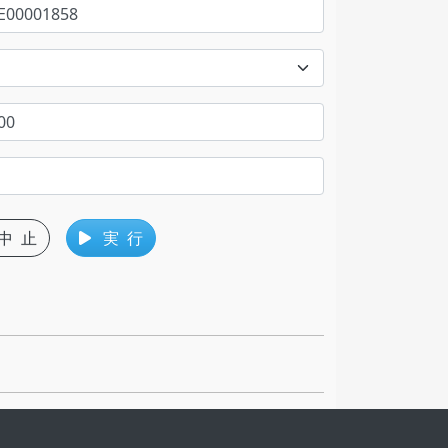
中 止
実 行