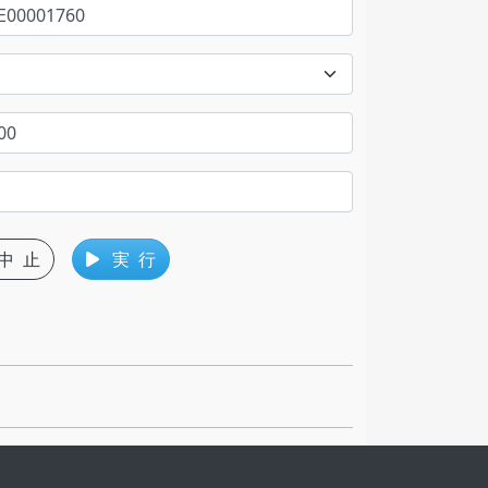
中 止
実 行