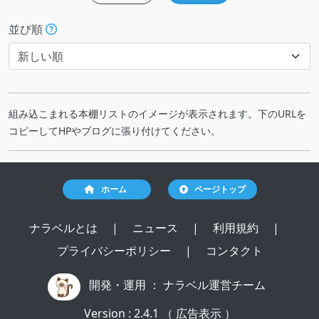
並び順
組み込こまれる本棚リストのイメージが表示されます。下のURLを
コピーしてHPやブログに張り付けてください。
ホーム
ページトップ
ナラベルとは
|
ニュース
|
利用規約
|
プライバシーポリシー
|
コンタクト
開発・運用 ：
ナラベル運営チーム
Version : 2.4.1 （ 広告表示 ）