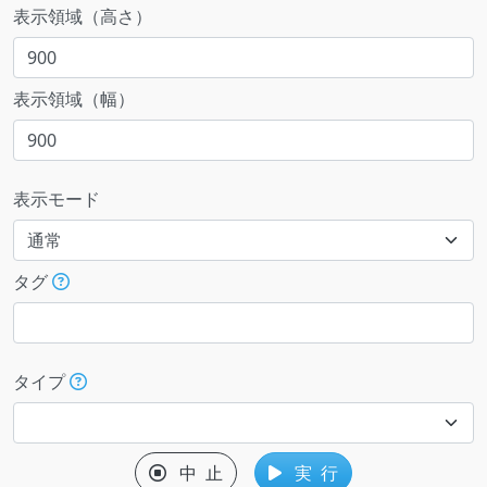
表示領域（高さ）
表示領域（幅）
表示モード
タグ
タイプ
中 止
実 行