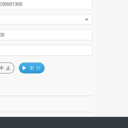
中 止
実 行