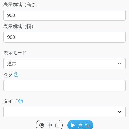
表示領域（高さ）
表示領域（幅）
表示モード
タグ
タイプ
中 止
実 行