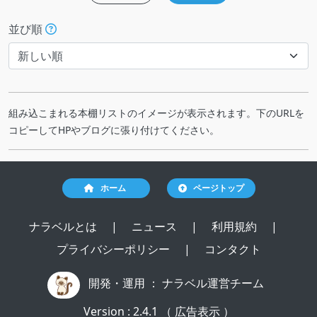
並び順
組み込こまれる本棚リストのイメージが表示されます。下のURLを
コピーしてHPやブログに張り付けてください。
ホーム
ページトップ
ナラベルとは
|
ニュース
|
利用規約
|
プライバシーポリシー
|
コンタクト
開発・運用 ：
ナラベル運営チーム
Version : 2.4.1 （ 広告表示 ）