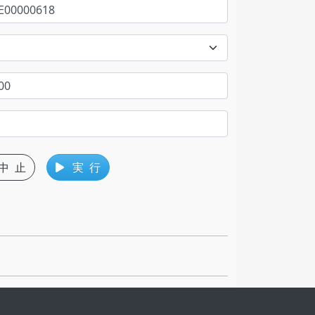
中 止
実 行