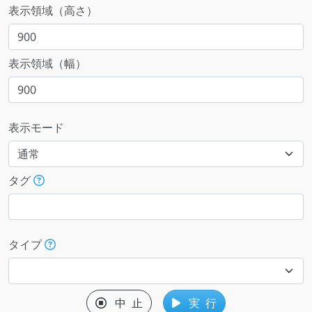
表示領域（高さ）
表示領域（幅）
表示モード
タグ
タイプ
中 止
実 行