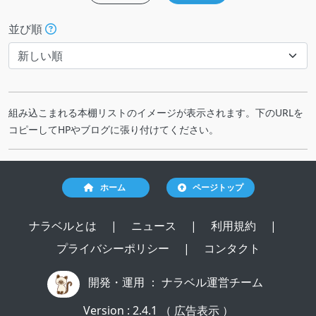
並び順
組み込こまれる本棚リストのイメージが表示されます。下のURLを
コピーしてHPやブログに張り付けてください。
ホーム
ページトップ
ナラベルとは
|
ニュース
|
利用規約
|
プライバシーポリシー
|
コンタクト
開発・運用 ：
ナラベル運営チーム
Version : 2.4.1 （ 広告表示 ）