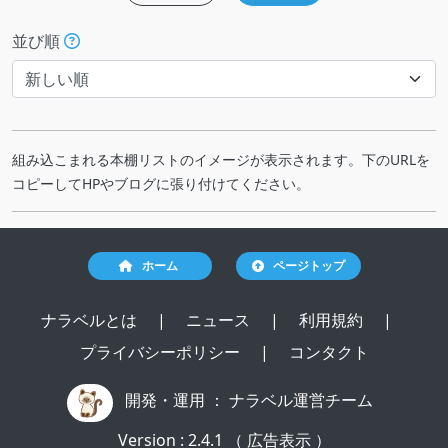
並び順
組み込こまれる本棚リストのイメージが表示されます。下のURLを
コピーしてHPやブログに張り付けてください。
ホーム
ページトップ
ナラベルとは
|
ニュース
|
利用規約
|
プライバシーポリシー
|
コンタクト
開発・運用 ：
ナラベル運営チーム
Version : 2.4.1 （ 広告表示 ）