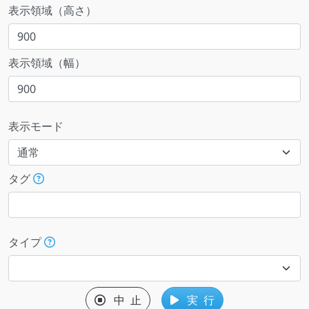
表示領域（高さ）
表示領域（幅）
表示モード
タグ
タイプ
中 止
実 行