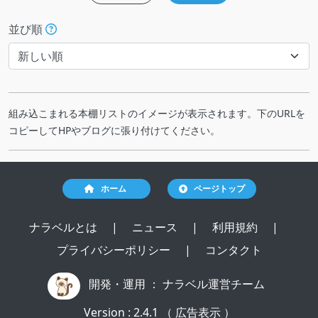
並び順
組み込こまれる本棚リストのイメージが表示されます。下のURLを
コピーしてHPやブログに張り付けてください。
ホーム
ページトップ
ナラベルとは
|
ニュース
|
利用規約
|
プライバシーポリシー
|
コンタクト
開発・運用 ：
ナラベル運営チーム
Version : 2.4.1 （ 広告表示 ）