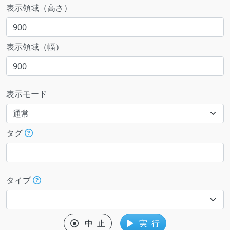
表示領域（高さ）
表示領域（幅）
表示モード
タグ
タイプ
中 止
実 行