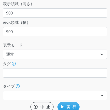
表示領域（高さ）
表示領域（幅）
表示モード
タグ
タイプ
中 止
実 行