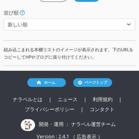
並び順
組み込こまれる本棚リストのイメージが表示されます。下のURLを
コピーしてHPやブログに張り付けてください。
ホーム
ページトップ
ナラベルとは
|
ニュース
|
利用規約
|
プライバシーポリシー
|
コンタクト
開発・運用 ：
ナラベル運営チーム
Version : 2.4.1 （ 広告表示 ）