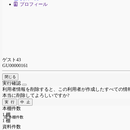
プロフィール
ゲスト43
GU00000161
閉じる
実行確認
利用者情報を削除すると、この利用者が作成したすべての情
本当に削除してよろしいですか?
実 行
中 止
本棚件数
1 棚
本棚件数
1 棚
資料件数