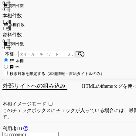
0 冊
資料件数
0 冊
本棚件数
1 棚
本棚件数
1 棚
資料件数
0 冊
資料件数
0 冊
本棚
本棚
本
検索対象を限定する（本棚情報＋書籍タイトルのみ）
外部サイトへの組み込み
HTMLのiframeタ
本棚イメージモード
このチェックボックスにチェックが入っている場合には、最新
す。
利用者ID