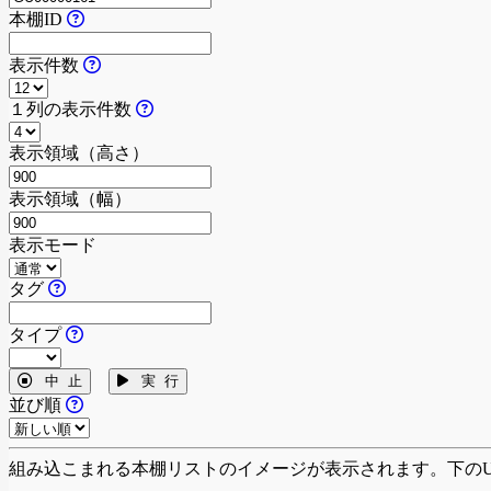
本棚ID
表示件数
１列の表示件数
表示領域（高さ）
表示領域（幅）
表示モード
タグ
タイプ
中 止
実 行
並び順
組み込こまれる本棚リストのイメージが表示されます。下のU