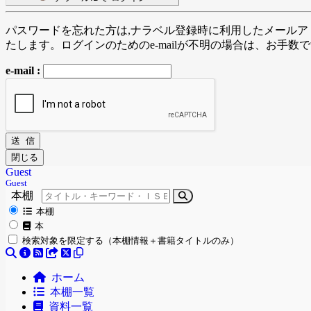
パスワードを忘れた方は,ナラベル登録時に利用したメールア
たします。ログインのためのe-mailが不明の場合は、お
e-mail :
送 信
閉じる
Guest
Guest
本棚
本棚
本
検索対象を限定する（本棚情報＋書籍タイトルのみ）
ホーム
本棚一覧
資料一覧