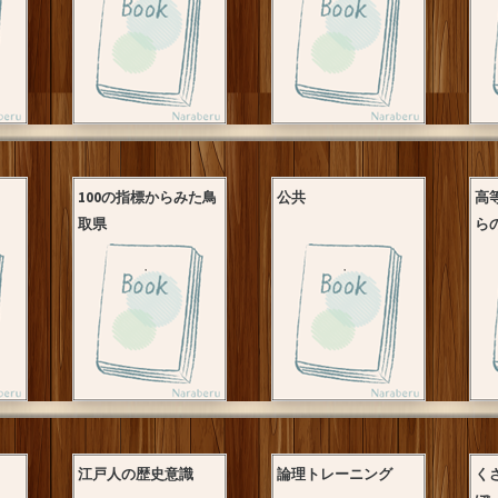
100の指標からみた鳥
公共
高
取県
ら
江戸人の歴史意識
論理トレーニング
く