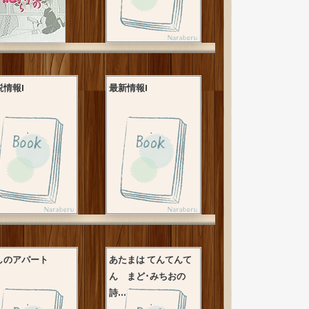
説情報I
最新情報I
しのアパート
あたまは てんてんて
ん まど･みちおの
詩...