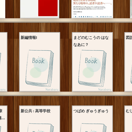
新編情報I
まどのむこうの はな
図
なあに？
章
新公共 : 高等学校
つばめ ぎゅうぎゅう
む
..