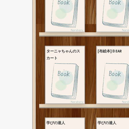
ターニャちゃんのス
[布絵本]ＢEAR
カート
学びの達人
学びの達人