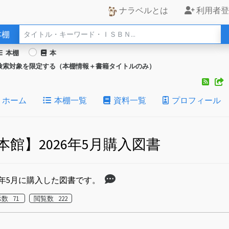
ナラベルとは
利用者登
本棚
本棚
本
検索対象を限定する（本棚情報＋書籍タイトルのみ）
ホーム
本棚一覧
資料一覧
プロフィール
本館】2026年5月購入図書
26年5月に購入した図書です。
数 71
閲覧数 222