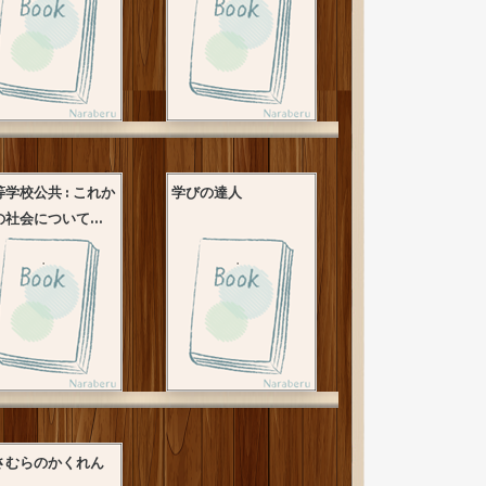
等学校公共 : これか
学びの達人
の社会について...
さむらのかくれん