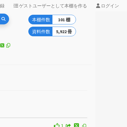
録
ゲストユーザーとして本棚を作る
ログイン
本棚件数
101 棚
資料件数
5,922 冊
1