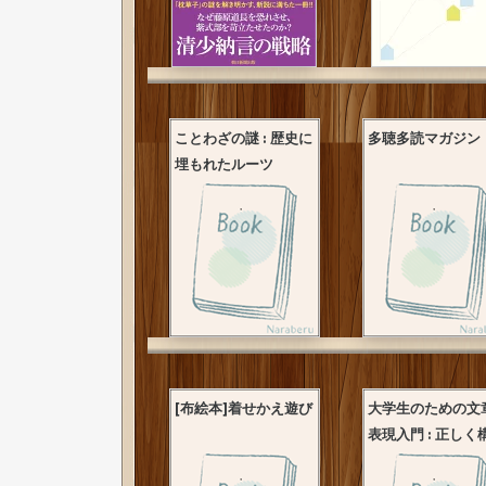
ことわざの謎 : 歴史に
多聴多読マガジン
埋もれたルーツ
[布絵本]着せかえ遊び
大学生のための文
表現入門 : 正しく構.