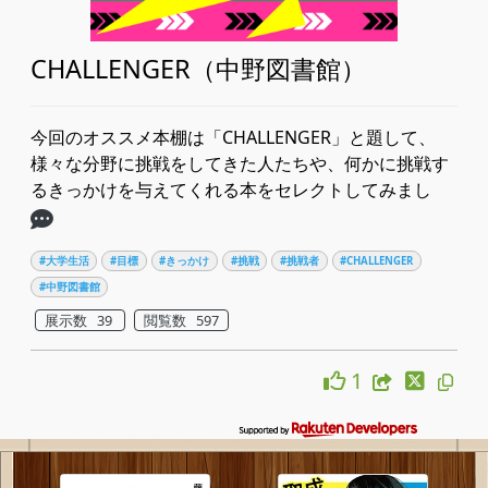
CHALLENGER（中野図書館）
今回のオススメ本棚は「CHALLENGER」と題して、
様々な分野に挑戦をしてきた人たちや、何かに挑戦す
るきっかけを与えてくれる本をセレクトしてみまし
#大学生活
#目標
#きっかけ
#挑戦
#挑戦者
#CHALLENGER
#中野図書館
展示数 39
閲覧数 597
1