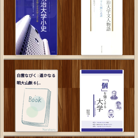
白雲なびく : 遥かなる
明大山脈 6 (...