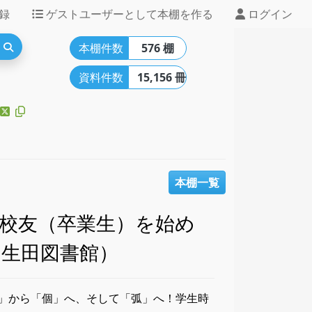
録
ゲストユーザーとして本棚を作る
ログイン
本棚件数
576 棚
資料件数
15,156 冊
本棚一覧
校友（卒業生）を始め
生田図書館）
」から「個」へ、そして「弧」へ！学生時