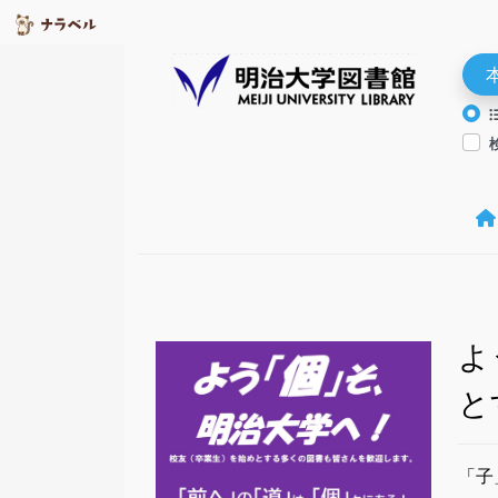
よ
と
「子