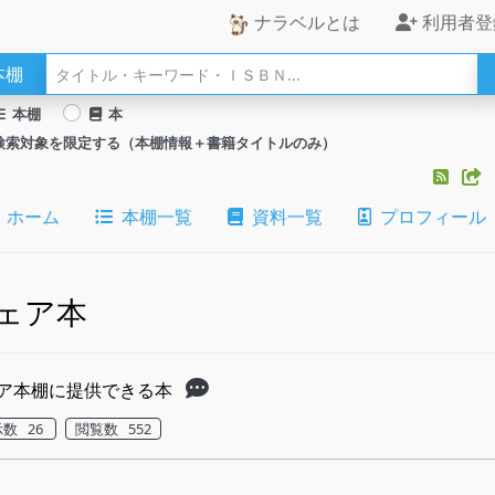
ナラベルとは
利用者登
本棚
本棚
本
検索対象を限定する（本棚情報＋書籍タイトルのみ）
ホーム
本棚一覧
資料一覧
プロフィール
ェア本
ア本棚に提供できる本
数 26
閲覧数 552