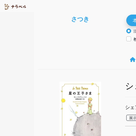
さつき
シ
シェ
展示