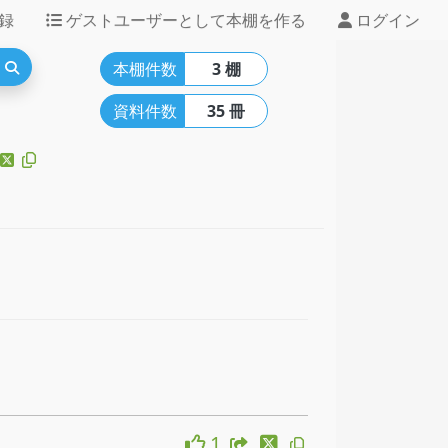
録
ゲストユーザーとして本棚を作る
ログイン
本棚件数
3 棚
資料件数
35 冊
1