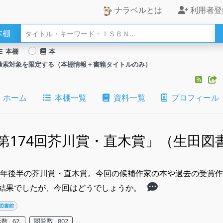
ナラベルとは
利用者登
本棚
本棚
本
検索対象を限定する（本棚情報＋書籍タイトルのみ）
ホーム
本棚一覧
資料一覧
プロフィール
第174回芥川賞・直木賞」（生田図
25年後半の芥川賞・直木賞。今回の候補作家の本や過去の受賞
結果でしたが、今回はどうでしょうか。
図書館
数 62
閲覧数 802