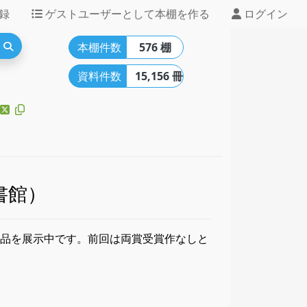
録
ゲストユーザーとして本棚を作る
ログイン
本棚件数
576 棚
資料件数
15,156 冊
書館）
作品を展示中です。前回は両賞受賞作なしと