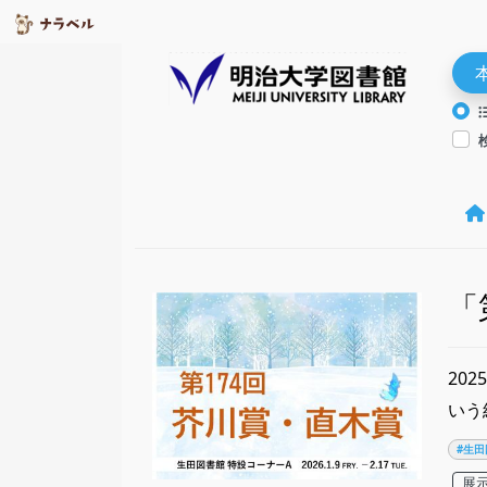
「
20
いう
#生田
展示