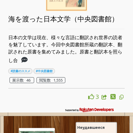
海を渡った日本文学（中央図書館）
日本の文学は現在、様々な言語に翻訳され世界の読者
を魅了しています。今回中央図書館所蔵の翻訳本、翻
訳された原書を集めてみました。原書と翻訳本を照ら
し合
#読書のススメ
#中央図書館
展示数 46
閲覧数 1,555
3
Неудавшееся