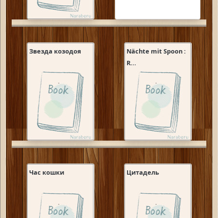
Звезда козодоя
Nächte mit Spoon :
R...
Час кошки
Цитадель