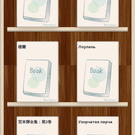
楼蘭
Лоулань
宮本輝全集：第2巻
Узорчатая парча