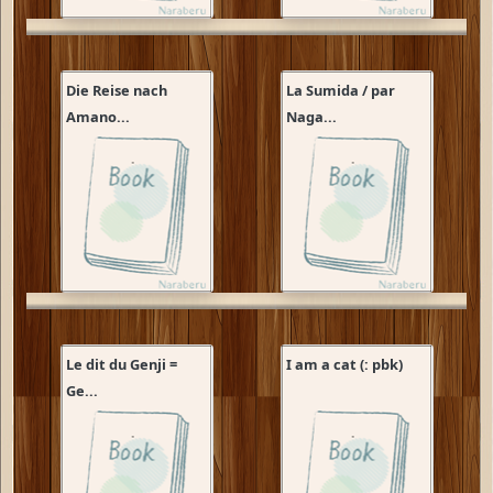
Die Reise nach
La Sumida / par
Amano...
Naga...
Le dit du Genji =
I am a cat (: pbk)
Ge...