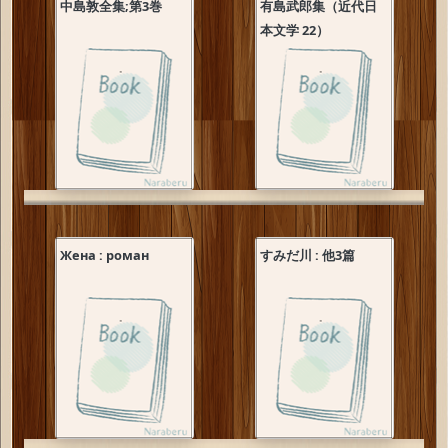
中島敦全集;第3巻
有島武郎集（近代日
本文学 22）
Жена : роман
すみだ川 : 他3篇