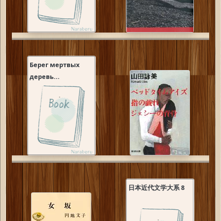
Берег мертвых
деревь...
日本近代文学大系 8