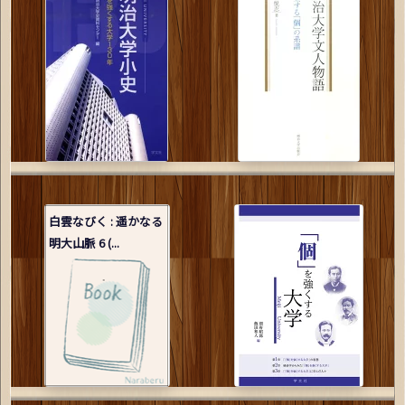
白雲なびく : 遥かなる
明大山脈 6 (...